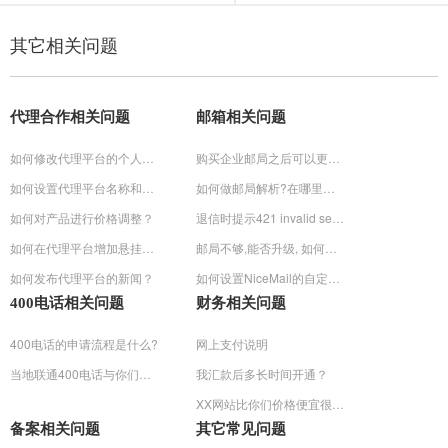
其它相关问题
代理合作相关问题
邮箱相关问题
如何修改代理平台的个人信息？
购买企业邮局之后可以更换域名绑定吗?怎么操作?
如何设置代理平台名称和关键词？
如何做邮局解析?在哪里操作?
如何对产品进行价格调整？
退信时提示421 invalid sender domain 'domain.cn' (misconfigured+dns?)的解决方法
如何在代理平台增加悬挂式QQ客服工具
邮局不够,能否升级, 如何升级
如何发布代理平台的新闻？
如何设置NiceMail的自定制登陆页面
400电话相关问题
财务相关问题
400电话的申请流程是什么?
网上支付说明
当地联通400电话与你们的400电话有什么不同?
我汇款后多长时间开通？
XX网站比你们价格便宜很多？
备案相关问题
其它常见问题