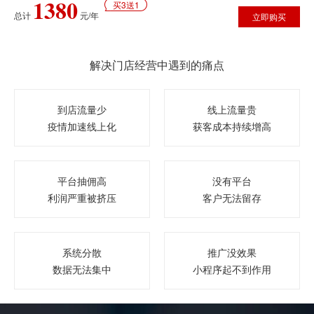
1380
买3送1
总计
元/年
立即购买
解决门店经营中遇到的痛点
到店流量少
线上流量贵
疫情加速线上化
获客成本持续增高
平台抽佣高
没有平台
利润严重被挤压
客户无法留存
系统分散
推广没效果
数据无法集中
小程序起不到作用