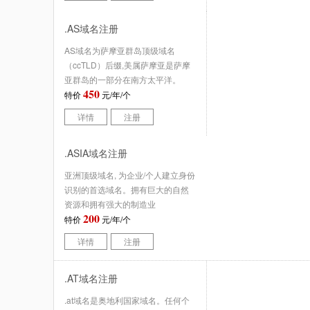
.AS域名注册
AS域名为萨摩亚群岛顶级域名
（ccTLD）后缀,美属萨摩亚是萨摩
亚群岛的一部分在南方太平洋。
450
特价
元/年/个
详情
注册
.ASIA域名注册
亚洲顶级域名, 为企业/个人建立身份
识别的首选域名。拥有巨大的自然
资源和拥有强大的制造业
200
特价
元/年/个
详情
注册
.AT域名注册
.at域名是奥地利国家域名。任何个