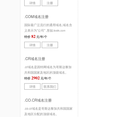
详情
注册
.COM域名注册
国际最广泛流行的通用域名,域名含
义表示为"公司" ,形如:
8x8k.com
82
特价
元/年/个
详情
注册
.CR域名注册
.cr域名是因特网域名为哥斯达黎加
共和国国家及地区的顶级域名。
2902
特价
元/年/个
详情
联系我们
.CO.CR域名注册
.co.cr域名是哥斯达黎加共和国国家
及地区分配的顶级域名。