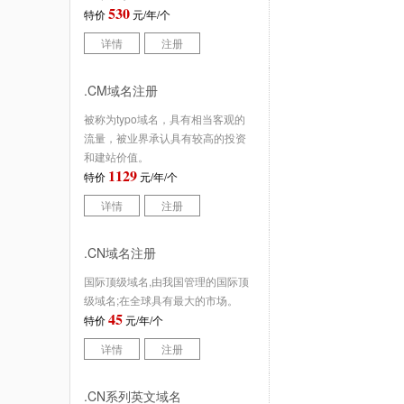
530
特价
元/年/个
详情
注册
.CM域名注册
被称为typo域名，具有相当客观的
流量，被业界承认具有较高的投资
和建站价值。
1129
特价
元/年/个
详情
注册
.CN域名注册
国际顶级域名,由我国管理的国际顶
级域名;在全球具有最大的市场。
45
特价
元/年/个
详情
注册
.CN系列英文域名