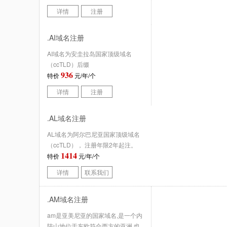
详情
注册
.AI域名注册
AI域名为安圭拉岛国家顶级域名
（ccTLD）后缀
936
特价
元/年/个
详情
注册
.AL域名注册
AL域名为阿尔巴尼亚国家顶级域名
（ccTLD）， 注册年限2年起注。
1414
特价
元/年/个
详情
联系我们
.AM域名注册
am是亚美尼亚的国家域名,是一个内
陆山地位于东欧符合西方的亚洲,也