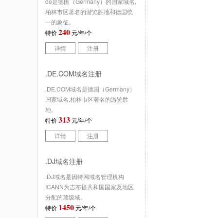
de是德国（Germany）的国家域名,
柏林市区著名的游览胜地和德国统
一的象征。
240
特价
元/年/个
详情
注册
.DE.COM域名注册
.DE.COM域名是德国（Germany）
国家域名,柏林市区著名的游览胜
地。
313
特价
元/年/个
详情
注册
.DJ域名注册
.DJ域名是因特网域名管理机构
ICANN为吉布提共和国国家及地区
分配的顶级域。
1450
特价
元/年/个