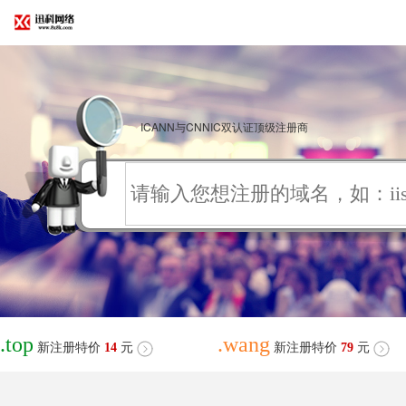
ICANN与CNNIC双认证顶级注册商
.top
.wang
新注册特价
14
元
新注册特价
79
元