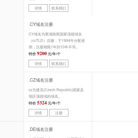
详情
联系我们
.CY域名注册
CY域名为塞浦路斯国家顶级域名
（ccTLD）后缀，于1994年分配使
用，注册期限1年到10年不等。
9200
特价
元/年/个
详情
联系我们
.CZ域名注册
cz为捷克(Czech Republic)国家及
地区顶级域的域名。
5324
特价
元/年/个
详情
注册
.DE域名注册