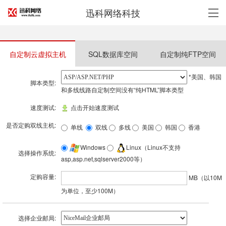
迅科网络科技
自定制云虚拟主机
SQL数据库空间
自定制纯FTP空间
*美国、韩国
脚本类型:
和多线线路自定制空间没有“纯HTML”脚本类型
速度测试:
点击开始速度测试
是否定购双线主机:
单线
双线
多线
美国
韩国
香港
Windows
Linux（Linux不支持
选择操作系统:
asp,asp.net,sqlserver2000等）
定购容量:
MB（以10M
为单位，至少100M）
选择企业邮局: