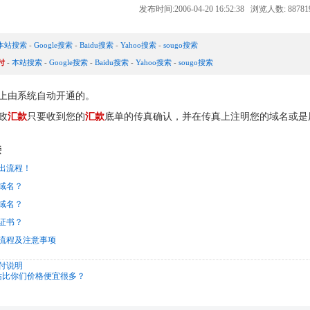
发布时间:2006-04-20 16:52:38 浏览人数: 8878
本站搜索
-
Google搜索
-
Baidu搜索
-
Yahoo搜索
-
sougo搜索
付
-
本站搜索
-
Google搜索
-
Baidu搜索
-
Yahoo搜索
-
sougo搜索
上由系统自动开通的。
政
汇款
只要收到您的
汇款
底单的传真确认，并在传真上注明您的域名或是
接
出流程！
et域名？
et域名？
证书？
流程及注意事项
付说明
站比你们价格便宜很多？