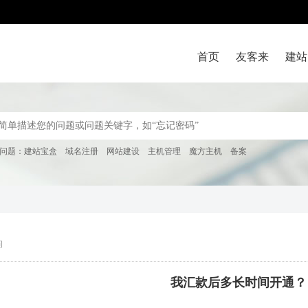
首页
友客来
建站
问题：
建站宝盒
域名注册
网站建设
主机管理
魔方主机
备案
问
我汇款后多长时间开通？